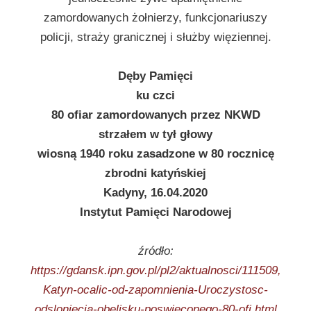
zamordowanych żołnierzy, funkcjonariuszy
policji, straży granicznej i służby więziennej.
Dęby Pamięci
ku czci
80 ofiar zamordowanych przez NKWD
strzałem w tył głowy
wiosną 1940 roku zasadzone w 80 rocznicę
zbrodni katyńskiej
Kadyny, 16.04.2020
Instytut Pamięci Narodowej
źródło:
https://gdansk.ipn.gov.pl/pl2/aktualnosci/111509,
Katyn-ocalic-od-zapomnienia-Uroczystosc-
odsloniecia-obelisku-poswieconego-80-ofi.html