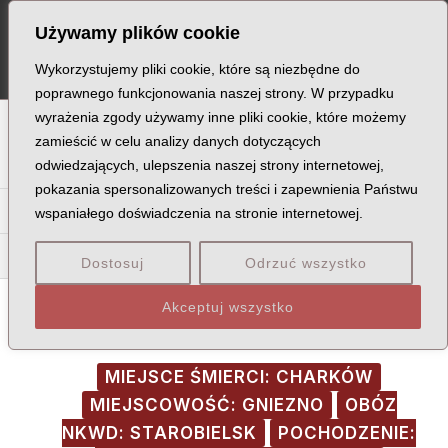
Skip
Post
MA
Używamy plików cookie
to
navigation
ME
content
Wykorzystujemy pliki cookie, które są niezbędne do
poprawnego funkcjonowania naszej strony. W przypadku
wyrażenia zgody używamy inne pliki cookie, które możemy
A
B
C
D
E
F
G
H
I
J
K
L
Ł
M
N
zamieścić w celu analizy danych dotyczących
odwiedzających, ulepszenia naszej strony internetowej,
O
P
Q
R
S
T
U
V
W
X
Z
pokazania spersonalizowanych treści i zapewnienia Państwu
Gą
Ge
Gi
Gl
Gł
Gm
Gn
Go
Gr
Gu
wspaniałego doświadczenia na stronie internetowej.
Goc
Goe
Gol
Goł
Gop
Gor
Gos
Dostosuj
Odrzuć wszystko
Akceptuj wszystko
MIEJSCE ŚMIERCI: CHARKÓW
MIEJSCOWOŚĆ: GNIEZNO
OBÓZ
NKWD: STAROBIELSK
POCHODZENIE: