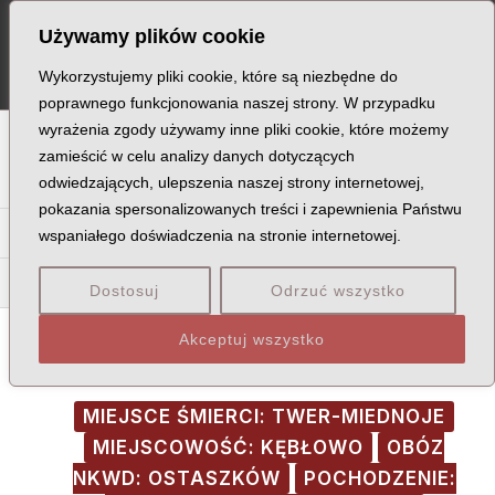
Skip
Post
MA
Używamy plików cookie
to
navigation
ME
content
Wykorzystujemy pliki cookie, które są niezbędne do
poprawnego funkcjonowania naszej strony. W przypadku
wyrażenia zgody używamy inne pliki cookie, które możemy
A
B
C
D
E
F
G
H
I
J
K
L
Ł
M
N
zamieścić w celu analizy danych dotyczących
odwiedzających, ulepszenia naszej strony internetowej,
O
P
Q
R
S
T
U
V
W
X
Z
pokazania spersonalizowanych treści i zapewnienia Państwu
Wa
Wd
We
Wi
Wl
Wo
Wr
Wu
Wy
wspaniałego doświadczenia na stronie internetowej.
Wró
Wrz
Dostosuj
Odrzuć wszystko
Akceptuj wszystko
MIEJSCE ŚMIERCI: TWER-MIEDNOJE
MIEJSCOWOŚĆ: KĘBŁOWO
OBÓZ
NKWD: OSTASZKÓW
POCHODZENIE: