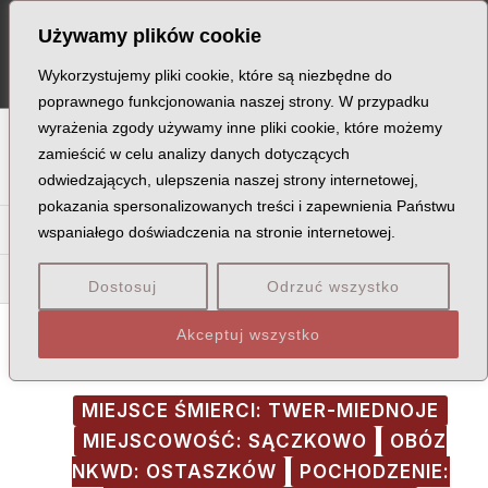
Skip
Post
MA
Używamy plików cookie
to
navigation
ME
content
Wykorzystujemy pliki cookie, które są niezbędne do
poprawnego funkcjonowania naszej strony. W przypadku
wyrażenia zgody używamy inne pliki cookie, które możemy
A
B
C
D
E
F
G
H
I
J
K
L
Ł
M
N
zamieścić w celu analizy danych dotyczących
odwiedzających, ulepszenia naszej strony internetowej,
O
P
Q
R
S
T
U
V
W
X
Z
pokazania spersonalizowanych treści i zapewnienia Państwu
Pa
Pe
Pi
Pl
Pł
Pn
Po
Pr
Ps
Pt
Pu
Py
wspaniałego doświadczenia na stronie internetowej.
Pec
Pei
Peł
Per
Pes
Dostosuj
Odrzuć wszystko
Akceptuj wszystko
MIEJSCE ŚMIERCI: TWER-MIEDNOJE
MIEJSCOWOŚĆ: SĄCZKOWO
OBÓZ
NKWD: OSTASZKÓW
POCHODZENIE: