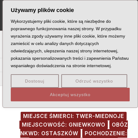
Skip
Post
MA
Używamy plików cookie
to
navigation
ME
content
Wykorzystujemy pliki cookie, które są niezbędne do
poprawnego funkcjonowania naszej strony. W przypadku
wyrażenia zgody używamy inne pliki cookie, które możemy
A
B
C
D
E
F
G
H
I
J
K
L
Ł
M
N
zamieścić w celu analizy danych dotyczących
odwiedzających, ulepszenia naszej strony internetowej,
O
P
Q
R
S
T
U
V
W
X
Z
pokazania spersonalizowanych treści i zapewnienia Państwu
Na
Ne
Ni
No
Nu
Ny
wspaniałego doświadczenia na stronie internetowej.
Nod
Nor
Now
Dostosuj
Odrzuć wszystko
Akceptuj wszystko
MIEJSCE ŚMIERCI: TWER-MIEDNOJE
MIEJSCOWOŚĆ: GNIEWKOWO
OBÓZ
NKWD: OSTASZKÓW
POCHODZENIE: