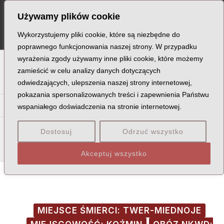
Skip
Post
MA
Używamy plików cookie
to
navigation
ME
content
Wykorzystujemy pliki cookie, które są niezbędne do
poprawnego funkcjonowania naszej strony. W przypadku
wyrażenia zgody używamy inne pliki cookie, które możemy
A
B
C
D
E
F
G
H
I
J
K
L
Ł
M
N
zamieścić w celu analizy danych dotyczących
odwiedzających, ulepszenia naszej strony internetowej,
O
P
Q
R
S
T
U
V
W
X
Z
pokazania spersonalizowanych treści i zapewnienia Państwu
Ma
Me
Mi
Mł
Mn
Mó
Mr
Mu
My
wspaniałego doświadczenia na stronie internetowej.
Mac
Mad
Mag
Maj
Mak
Mal
Mał
Mam
Man
Mar
Dostosuj
Odrzuć wszystko
Mas
Mat
May
Maz
Akceptuj wszystko
MIEJSCE ŚMIERCI: TWER-MIEDNOJE