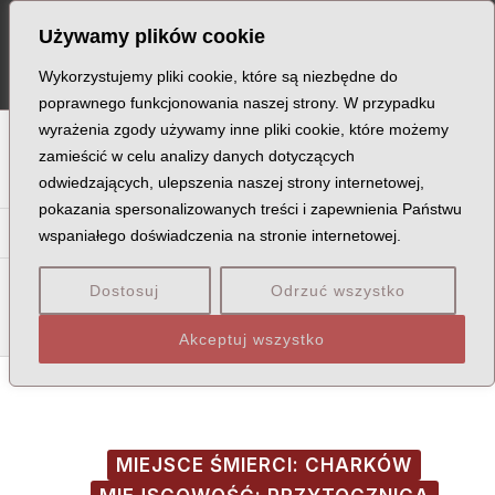
Skip
Post
MA
Używamy plików cookie
to
navigation
ME
content
Wykorzystujemy pliki cookie, które są niezbędne do
poprawnego funkcjonowania naszej strony. W przypadku
wyrażenia zgody używamy inne pliki cookie, które możemy
A
B
C
D
E
F
G
H
I
J
K
L
Ł
M
N
zamieścić w celu analizy danych dotyczących
odwiedzających, ulepszenia naszej strony internetowej,
O
P
Q
R
S
T
U
V
W
X
Z
pokazania spersonalizowanych treści i zapewnienia Państwu
Ma
Me
Mi
Mł
Mn
Mó
Mr
Mu
My
wspaniałego doświadczenia na stronie internetowej.
Mac
Mad
Mag
Maj
Mak
Mal
Mał
Mam
Man
Mar
Dostosuj
Odrzuć wszystko
Mas
Mat
May
Maz
Akceptuj wszystko
MIEJSCE ŚMIERCI: CHARKÓW