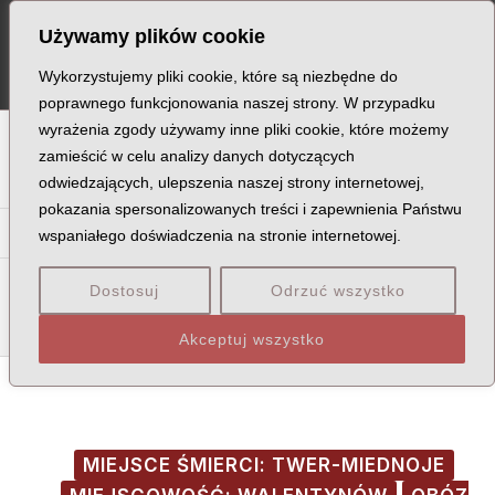
Skip
Post
MA
Używamy plików cookie
to
navigation
ME
content
Wykorzystujemy pliki cookie, które są niezbędne do
poprawnego funkcjonowania naszej strony. W przypadku
wyrażenia zgody używamy inne pliki cookie, które możemy
A
B
C
D
E
F
G
H
I
J
K
L
Ł
M
N
zamieścić w celu analizy danych dotyczących
odwiedzających, ulepszenia naszej strony internetowej,
O
P
Q
R
S
T
U
V
W
X
Z
pokazania spersonalizowanych treści i zapewnienia Państwu
Ma
Me
Mi
Mł
Mn
Mó
Mr
Mu
My
wspaniałego doświadczenia na stronie internetowej.
Mac
Mad
Mag
Maj
Mak
Mal
Mał
Mam
Man
Mar
Dostosuj
Odrzuć wszystko
Mas
Mat
May
Maz
Akceptuj wszystko
MIEJSCE ŚMIERCI: TWER-MIEDNOJE