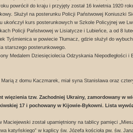
oku powrócił do kraju i przyjęty został 16 kwietnia 1920 ro
kowy. Służył na posterunku Policji Państwowej Koniuszki S
u ukończył kurs posterunkowych w Szkole Policyjnej we Lwo
kach Policji Państwowej w Lisiatycze i Lubieńce, a od 8 lut
ek Tyśmienica w powiecie Tłumacz, gdzie służył do wybuch
ia starszego posterunkowego.
ny Medalem Dziesięciolecia Odzyskania Niepodległości i
 Marią z domu Kaczmarek, miał syna Stanisława oraz cztery
t więzienia tzw. Zachodniej Ukrainy, zamordowany w wię
kiwskiej 17 i pochowany w Kijowie-Bykowni. Lista wywó
w Maciejewski został upamiętniony na tablicy pamięci „Mie
twa katyńskiego” w kaplicy św. Józefa kościoła pw. św. Jan