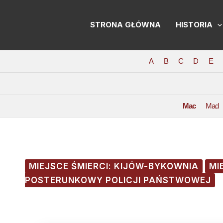
Skip
Post
to
navigation
STRONA GŁÓWNA
HISTORIA
content
A
B
C
D
E
Mac
Mad
MIEJSCE ŚMIERCI: KIJÓW-BYKOWNIA
MI
POSTERUNKOWY POLICJI PAŃSTWOWEJ