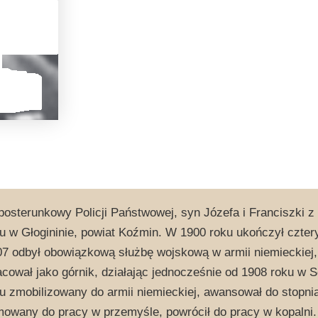
posterunkowy Policji Państwowej, syn Józefa i Franciszki z 
u w Głogininie, powiat Koźmin. W 1900 roku ukończył czter
7 odbył obowiązkową służbę wojskową w armii niemieckiej, 
acował jako górnik, działając jednocześnie od 1908 roku w 
u zmobilizowany do armii niemieckiej, awansował do stopnia
owany do pracy w przemyśle, powrócił do pracy w kopalni.