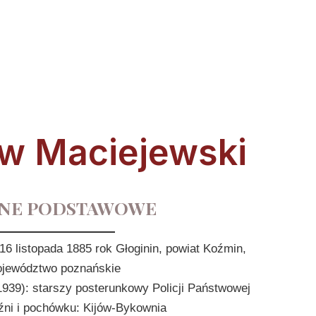
aw Maciejewski
NE PODSTAWOWE
 16 listopada 1885 rok Głoginin, powiat Koźmin,
jewództwo poznańskie
1939): starszy posterunkowy Policji Państwowej
źni i pochówku: Kijów-Bykownia