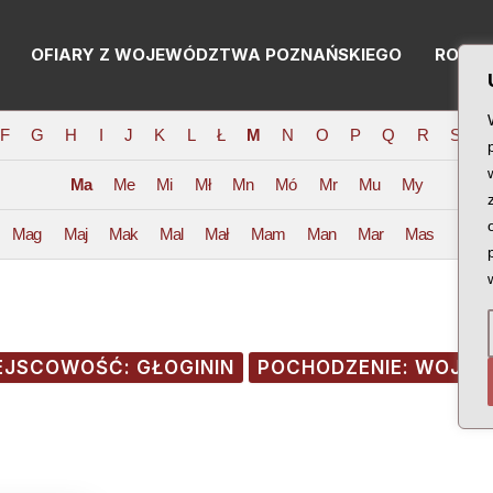
OFIARY Z WOJEWÓDZTWA POZNAŃSKIEGO
RODZI
F
G
H
I
J
K
L
Ł
M
N
O
P
Q
R
S
T
Ma
Me
Mi
Mł
Mn
Mó
Mr
Mu
My
Mag
Maj
Mak
Mal
Mał
Mam
Man
Mar
Mas
Mat
EJSCOWOŚĆ: GŁOGININ
POCHODZENIE: WOJE