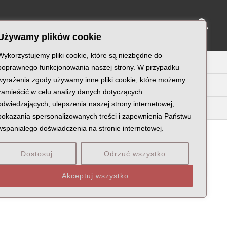
Sear
NY KATYŃSKIE
KU PAMIĘCI
KONTAKT
Używamy plików cookie
Wykorzystujemy pliki cookie, które są niezbędne do
U
V
W
X
Z
poprawnego funkcjonowania naszej strony. W przypadku
wyrażenia zgody używamy inne pliki cookie, które możemy
zamieścić w celu analizy danych dotyczących
odwiedzających, ulepszenia naszej strony internetowej,
May
Maz
pokazania spersonalizowanych treści i zapewnienia Państwu
wspaniałego doświadczenia na stronie internetowej.
Dostosuj
Odrzuć wszystko
WÓDZTWO POZNAŃSKIE
STOPIEŃ: STARSZY
Akceptuj wszystko