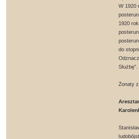
W 1920 r
posterun
1920 rok
posterun
posterun
do stopn
Odznaczo
Służbę”.
Żonaty z
Aresztan
Karolen
Stanisła
ludobójs