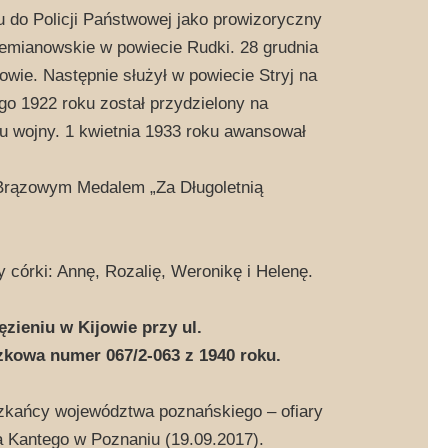
ku do Policji Państwowej jako prowizoryczny
iemianowskie w powiecie Rudki. 28 grudnia
wie. Następnie służył w powiecie Stryj na
ego 1922 roku został przydzielony na
u wojny. 1 kwietnia 1933 roku awansował
 Brązowym Medalem „Za Długoletnią
 córki: Annę, Rozalię, Weronikę i Helenę.
zieniu w Kijowie przy ul.
zkowa numer 067/2-063 z 1940 roku.
szkańcy województwa poznańskiego – ofiary
a Kantego w Poznaniu (19.09.2017).