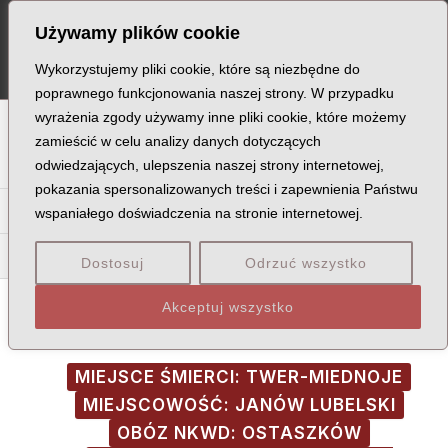
Skip
Post
MA
Używamy plików cookie
to
navigation
ME
content
Wykorzystujemy pliki cookie, które są niezbędne do
poprawnego funkcjonowania naszej strony. W przypadku
wyrażenia zgody używamy inne pliki cookie, które możemy
A
B
C
D
E
F
G
H
I
J
K
L
Ł
M
N
zamieścić w celu analizy danych dotyczących
odwiedzających, ulepszenia naszej strony internetowej,
O
P
Q
R
S
T
U
V
W
X
Z
pokazania spersonalizowanych treści i zapewnienia Państwu
Ka
Ke
Ki
Kl
Kł
Km
Kn
Ko
Kr
Ks
Ku
Kw
wspaniałego doświadczenia na stronie internetowej.
Kra
Kre
Kro
Kru
Kry
Krz
Dostosuj
Odrzuć wszystko
Akceptuj wszystko
MIEJSCE ŚMIERCI: TWER-MIEDNOJE
MIEJSCOWOŚĆ: JANÓW LUBELSKI
OBÓZ NKWD: OSTASZKÓW