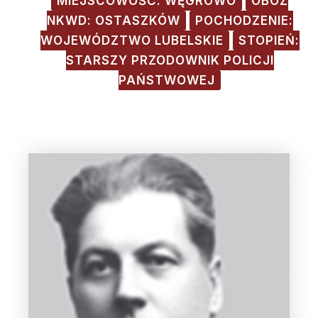
MIEJSCOWOŚĆ: WĘGROWO
OBÓZ
NKWD: OSTASZKÓW
POCHODZENIE:
WOJEWÓDZTWO LUBELSKIE
STOPIEŃ:
STARSZY PRZODOWNIK POLICJI
PAŃSTWOWEJ