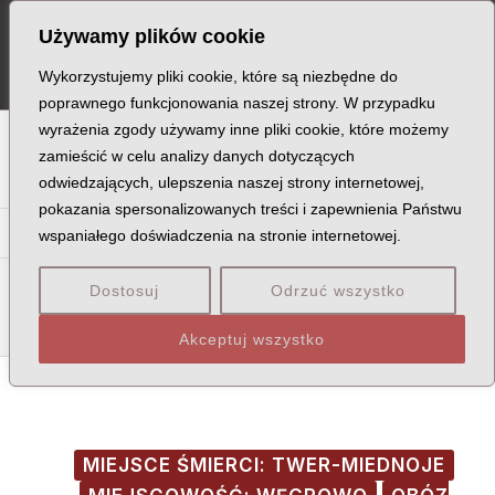
Skip
Post
MA
Używamy plików cookie
to
navigation
ME
content
Wykorzystujemy pliki cookie, które są niezbędne do
poprawnego funkcjonowania naszej strony. W przypadku
wyrażenia zgody używamy inne pliki cookie, które możemy
A
B
C
D
E
F
G
H
I
J
K
L
Ł
M
N
zamieścić w celu analizy danych dotyczących
odwiedzających, ulepszenia naszej strony internetowej,
O
P
Q
R
S
T
U
V
W
X
Z
pokazania spersonalizowanych treści i zapewnienia Państwu
Ka
Ke
Ki
Kl
Kł
Km
Kn
Ko
Kr
Ks
Ku
Kw
wspaniałego doświadczenia na stronie internetowej.
Kob
Koc
Kof
Kol
Koł
Kom
Kon
Kop
Kor
Kos
Dostosuj
Odrzuć wszystko
Kot
Kow
Koz
Akceptuj wszystko
MIEJSCE ŚMIERCI: TWER-MIEDNOJE