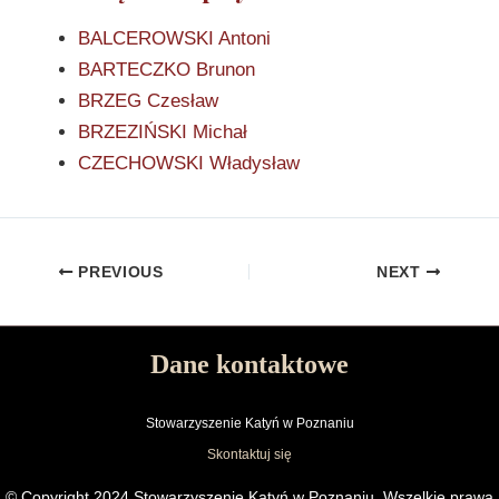
BALCEROWSKI Antoni
BARTECZKO Brunon
BRZEG Czesław
BRZEZIŃSKI Michał
CZECHOWSKI Władysław
PREVIOUS
NEXT
Dane kontaktowe
Stowarzyszenie Katyń w Poznaniu
Skontaktuj się
© Copyright 2024 Stowarzyszenie Katyń w Poznaniu. Wszelkie prawa