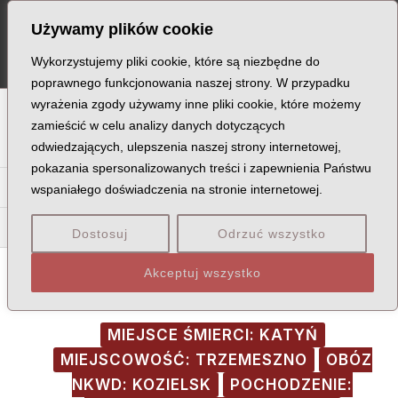
Skip
Post
MA
Używamy plików cookie
to
navigation
ME
content
Wykorzystujemy pliki cookie, które są niezbędne do
poprawnego funkcjonowania naszej strony. W przypadku
wyrażenia zgody używamy inne pliki cookie, które możemy
A
B
C
D
E
F
G
H
I
J
K
L
Ł
M
N
zamieścić w celu analizy danych dotyczących
odwiedzających, ulepszenia naszej strony internetowej,
O
P
Q
R
S
T
U
V
W
X
Z
pokazania spersonalizowanych treści i zapewnienia Państwu
Ca
Ce
Ch
Ci
Co
Cw
Cy
Cz
wspaniałego doświadczenia na stronie internetowej.
Ceg
Cer
Dostosuj
Odrzuć wszystko
Akceptuj wszystko
MIEJSCE ŚMIERCI: KATYŃ
MIEJSCOWOŚĆ: TRZEMESZNO
OBÓZ
NKWD: KOZIELSK
POCHODZENIE: