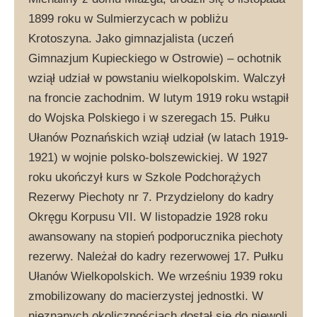
1899 roku w Sulmierzycach w pobliżu
Krotoszyna. Jako gimnazjalista (uczeń
Gimnazjum Kupieckiego w Ostrowie) – ochotnik
wziął udział w powstaniu wielkopolskim. Walczył
na froncie zachodnim. W lutym 1919 roku wstąpił
do Wojska Polskiego i w szeregach 15. Pułku
Ułanów Poznańskich wziął udział (w latach 1919-
1921) w wojnie polsko-bolszewickiej. W 1927
roku ukończył kurs w Szkole Podchorążych
Rezerwy Piechoty nr 7. Przydzielony do kadry
Okręgu Korpusu VII. W listopadzie 1928 roku
awansowany na stopień podporucznika piechoty
rezerwy. Należał do kadry rezerwowej 17. Pułku
Ułanów Wielkopolskich. We wrześniu 1939 roku
zmobilizowany do macierzystej jednostki. W
nieznanych okolicznościach dostał się do niewoli