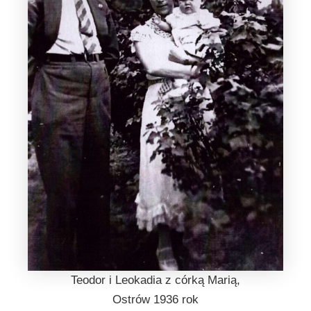
Teodor i Leokadia z córką Marią,
Ostrów 1936 rok