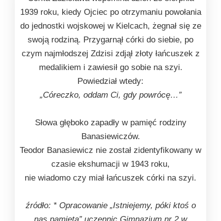
1939 roku, kiedy Ojciec po otrzymaniu powołania
do jednostki wojskowej w Kielcach, żegnał się ze
swoją rodziną. Przygarnął córki do siebie, po
czym najmłodszej Zdzisi zdjął złoty łańcuszek z
medalikiem i zawiesił go sobie na szyi.
Powiedział wtedy:
„Córeczko, oddam Ci, gdy powrócę…”
Słowa głęboko zapadły w pamięć rodziny
Banasiewiczów.
Teodor Banasiewicz nie został zidentyfikowany w
czasie ekshumacji w 1943 roku,
nie wiadomo czy miał łańcuszek córki na szyi.
źródło: *
Opracowanie „Istniejemy, póki ktoś o
nas pamięta” uczennic Gimnazjum nr 2 w