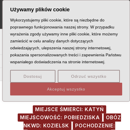
Skip
Post
MA
Używamy plików cookie
to
navigation
ME
content
Wykorzystujemy pliki cookie, które są niezbędne do
poprawnego funkcjonowania naszej strony. W przypadku
wyrażenia zgody używamy inne pliki cookie, które możemy
A
B
C
D
E
F
G
H
I
J
K
L
Ł
M
N
zamieścić w celu analizy danych dotyczących
odwiedzających, ulepszenia naszej strony internetowej,
O
P
Q
R
S
T
U
V
W
X
Z
pokazania spersonalizowanych treści i zapewnienia Państwu
Wa
Wd
We
Wi
Wl
Wo
Wr
Wu
Wy
wspaniałego doświadczenia na stronie internetowej.
Wic
Wid
Wie
Wil
Win
Wis
Wit
Wiz
Dostosuj
Odrzuć wszystko
Akceptuj wszystko
MIEJSCE ŚMIERCI: KATYŃ
MIEJSCOWOŚĆ: POBIEDZISKA
OBÓZ
NKWD: KOZIELSK
POCHODZENIE: