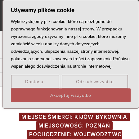
Skip
Post
MA
Używamy plików cookie
to
navigation
ME
content
Wykorzystujemy pliki cookie, które są niezbędne do
poprawnego funkcjonowania naszej strony. W przypadku
wyrażenia zgody używamy inne pliki cookie, które możemy
A
B
C
D
E
F
G
H
I
J
K
L
Ł
M
N
zamieścić w celu analizy danych dotyczących
odwiedzających, ulepszenia naszej strony internetowej,
O
P
Q
R
S
T
U
V
W
X
Z
pokazania spersonalizowanych treści i zapewnienia Państwu
Za
Zb
Zd
Ze
Zi
Żm
Żn
Żo
Żu
Zw
Zy
wspaniałego doświadczenia na stronie internetowej.
Zba
Zbi
Zbo
Zbr
Dostosuj
Odrzuć wszystko
Akceptuj wszystko
MIEJSCE ŚMIERCI: KIJÓW-BYKOWNIA
MIEJSCOWOŚĆ: POZNAŃ
POCHODZENIE: WOJEWÓDZTWO