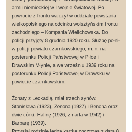
armii niemieckiej w I wojnie światowej. Po
powrocie z frontu walczył w oddziale powstania
wielkopolskiego na odcinku wolsztyńskim frontu
zachodniego – Kompania Wielichowska. Do
policji przyjęty 8 grudnia 1920 roku. Służbę pełnił
w policji powiatu czarnkowskiego, m.in. na
posterunku Policji Państwowej w Piłce i
Drawskim Młynie, a we wrześniu 1939 roku na
posterunku Policji Państwowej w Drawsku w
powiecie czarnkowskim.
Żonaty z Leokadią, miał trzech synów:
Stanisława (1923), Zenona (1927) i Benona oraz
dwie córki: Halinę (1926, zmarła w 1942) i
Barbarę (1939).
Przysłał rodzinie jedną kartkę pocztową z datą 8