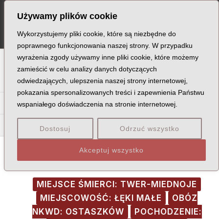
Skip
Post
MA
Używamy plików cookie
to
navigation
ME
content
Wykorzystujemy pliki cookie, które są niezbędne do
poprawnego funkcjonowania naszej strony. W przypadku
wyrażenia zgody używamy inne pliki cookie, które możemy
A
B
C
D
E
F
G
H
I
J
K
L
Ł
M
N
zamieścić w celu analizy danych dotyczących
odwiedzających, ulepszenia naszej strony internetowej,
O
P
Q
R
S
T
U
V
W
X
Z
pokazania spersonalizowanych treści i zapewnienia Państwu
Ta
Te
Ti
Tk
Tł
To
Tr
Tu
Tw
Ty
wspaniałego doświadczenia na stronie internetowej.
Tab
Tac
Tal
Tar
Dostosuj
Odrzuć wszystko
Akceptuj wszystko
MIEJSCE ŚMIERCI: TWER-MIEDNOJE
MIEJSCOWOŚĆ: ŁĘKI MAŁE
OBÓZ
NKWD: OSTASZKÓW
POCHODZENIE: