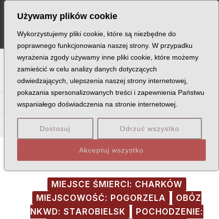
Skip
Post
MA
Używamy plików cookie
to
navigation
ME
content
Wykorzystujemy pliki cookie, które są niezbędne do
poprawnego funkcjonowania naszej strony. W przypadku
wyrażenia zgody używamy inne pliki cookie, które możemy
A
B
C
D
E
F
G
H
I
J
K
L
Ł
M
N
zamieścić w celu analizy danych dotyczących
odwiedzających, ulepszenia naszej strony internetowej,
O
P
Q
R
S
T
U
V
W
X
Z
pokazania spersonalizowanych treści i zapewnienia Państwu
Ra
Re
Ri
Ro
Ru
Ry
Rz
wspaniałego doświadczenia na stronie internetowej.
Rab
Rac
Rad
Rai
Raj
Ral
Rap
Ras
Rat
Rau
Dostosuj
Odrzuć wszystko
Akceptuj wszystko
MIEJSCE ŚMIERCI: CHARKÓW
MIEJSCOWOŚĆ: POGORZELA
OBÓZ
NKWD: STAROBIELSK
POCHODZENIE: