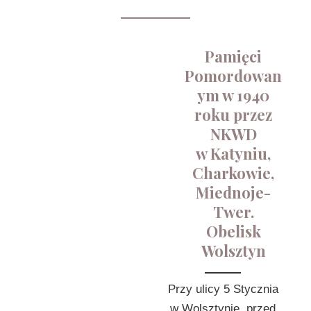
Pamięci
Pomordowan
ym w 1940
roku przez
NKWD
w Katyniu,
Charkowie,
Miednoje-
Twer.
Obelisk
Wolsztyn
Przy ulicy 5 Stycznia
w Wolsztynie, przed