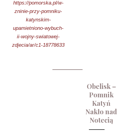
https://pomorska.pl/w-
zninie-przy-pomniku-
katynskim-
upamietniono-wybuch-
ii-wojny-swiatowej-
zdjecia/ar/c1-18778633
Obelisk –
Pomnik
Katyń
Nakło nad
Notecią