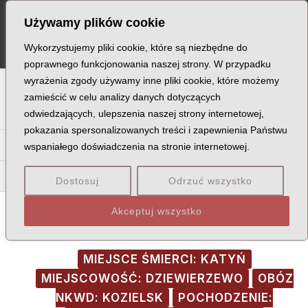
Skip
Post
MA
Używamy plików cookie
to
navigation
ME
content
Wykorzystujemy pliki cookie, które są niezbędne do
poprawnego funkcjonowania naszej strony. W przypadku
wyrażenia zgody używamy inne pliki cookie, które możemy
A
B
C
D
E
F
G
H
I
J
K
L
Ł
M
N
zamieścić w celu analizy danych dotyczących
odwiedzających, ulepszenia naszej strony internetowej,
O
P
Q
R
S
T
U
V
W
X
Z
pokazania spersonalizowanych treści i zapewnienia Państwu
Pa
Pe
Pi
Pl
Pł
Pn
Po
Pr
Ps
Pt
Pu
Py
wspaniałego doświadczenia na stronie internetowej.
Pia
Pie
Pij
Pil
Pin
Pio
Pis
Pit
Piw
Pix
Dostosuj
Odrzuć wszystko
Akceptuj wszystko
MIEJSCE ŚMIERCI: KATYŃ
MIEJSCOWOŚĆ: DZIEWIERZEWO
OBÓZ
NKWD: KOZIELSK
POCHODZENIE: