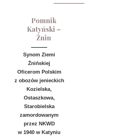
Pomnik
Katyński –
Żnin
Synom Ziemi
Żnińskiej
Oficerom Polskim
z obozów jenieckich
Kozielska,
Ostaszkowa,
Starobielska
zamordowanym
przez NKWD
w 1940 w Katyniu