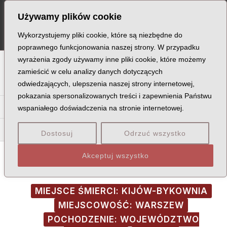
Skip
Post
MA
Używamy plików cookie
to
navigation
ME
content
Wykorzystujemy pliki cookie, które są niezbędne do
poprawnego funkcjonowania naszej strony. W przypadku
wyrażenia zgody używamy inne pliki cookie, które możemy
A
B
C
D
E
F
G
H
I
J
K
L
Ł
M
N
zamieścić w celu analizy danych dotyczących
odwiedzających, ulepszenia naszej strony internetowej,
O
P
Q
R
S
T
U
V
W
X
Z
pokazania spersonalizowanych treści i zapewnienia Państwu
Na
Ne
Ni
No
Nu
Ny
wspaniałego doświadczenia na stronie internetowej.
Nab
Nad
Nag
Naj
Nam
Nap
Nar
Naw
Dostosuj
Odrzuć wszystko
Akceptuj wszystko
MIEJSCE ŚMIERCI: KIJÓW-BYKOWNIA
MIEJSCOWOŚĆ: WARSZEW
POCHODZENIE: WOJEWÓDZTWO