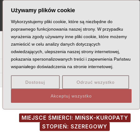
Skip
Post
MA
Używamy plików cookie
to
navigation
ME
content
Wykorzystujemy pliki cookie, które są niezbędne do
poprawnego funkcjonowania naszej strony. W przypadku
wyrażenia zgody używamy inne pliki cookie, które możemy
A
B
C
D
E
F
G
H
I
J
K
L
Ł
M
N
zamieścić w celu analizy danych dotyczących
odwiedzających, ulepszenia naszej strony internetowej,
O
P
Q
R
S
T
U
V
W
X
Z
pokazania spersonalizowanych treści i zapewnienia Państwu
Ma
Me
Mi
Mł
Mn
Mó
Mr
Mu
My
wspaniałego doświadczenia na stronie internetowej.
Muc
Mul
Mur
Muś
Mut
Dostosuj
Odrzuć wszystko
Akceptuj wszystko
MIEJSCE ŚMIERCI: MIŃSK-KUROPATY
STOPIEŃ: SZEREGOWY