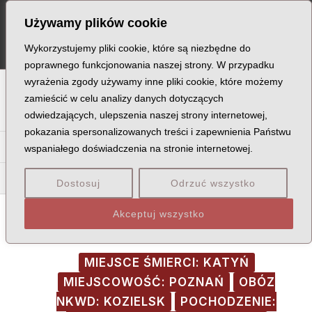
Skip
Post
MA
Używamy plików cookie
to
navigation
ME
content
Wykorzystujemy pliki cookie, które są niezbędne do
poprawnego funkcjonowania naszej strony. W przypadku
wyrażenia zgody używamy inne pliki cookie, które możemy
A
B
C
D
E
F
G
H
I
J
K
L
Ł
M
N
zamieścić w celu analizy danych dotyczących
odwiedzających, ulepszenia naszej strony internetowej,
O
P
Q
R
S
T
U
V
W
X
Z
pokazania spersonalizowanych treści i zapewnienia Państwu
Ka
Ke
Ki
Kl
Kł
Km
Kn
Ko
Kr
Ks
Ku
Kw
wspaniałego doświadczenia na stronie internetowej.
Kub
Kuc
Kuj
Kuk
Kul
Kun
Kup
Kur
Kuś
Kuź
Dostosuj
Odrzuć wszystko
Akceptuj wszystko
MIEJSCE ŚMIERCI: KATYŃ
MIEJSCOWOŚĆ: POZNAŃ
OBÓZ
NKWD: KOZIELSK
POCHODZENIE: