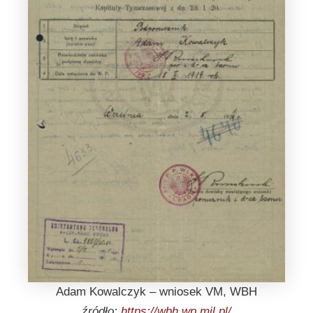
Adam Kowalczyk – wniosek VM, WBH
źródło:
https://wbh.wp.mil.pl/