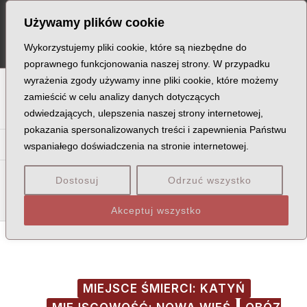
Skip
Post
MA
Używamy plików cookie
to
navigation
ME
content
Wykorzystujemy pliki cookie, które są niezbędne do
poprawnego funkcjonowania naszej strony. W przypadku
wyrażenia zgody używamy inne pliki cookie, które możemy
A
B
C
D
E
F
G
H
I
J
K
L
Ł
M
N
zamieścić w celu analizy danych dotyczących
odwiedzających, ulepszenia naszej strony internetowej,
O
P
Q
R
S
T
U
V
W
X
Z
pokazania spersonalizowanych treści i zapewnienia Państwu
Ka
Ke
Ki
Kl
Kł
Km
Kn
Ko
Kr
Ks
Ku
Kw
wspaniałego doświadczenia na stronie internetowej.
Kob
Koc
Kof
Kol
Koł
Kom
Kon
Kop
Kor
Kos
Dostosuj
Odrzuć wszystko
Kot
Kow
Koz
Akceptuj wszystko
MIEJSCE ŚMIERCI: KATYŃ