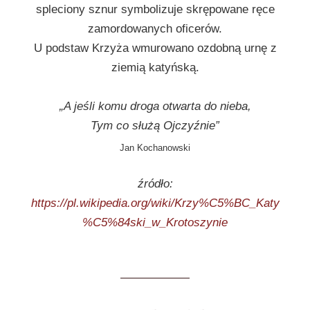
spleciony sznur symbolizuje skrępowane ręce
zamordowanych oficerów.
U podstaw Krzyża wmurowano ozdobną urnę z
ziemią katyńską.
„A jeśli komu droga otwarta do nieba,
Tym co służą Ojczyźnie”
Jan Kochanowski
źródło:
https://pl.wikipedia.org/wiki/Krzy%C5%BC_Katy
%C5%84ski_w_Krotoszynie