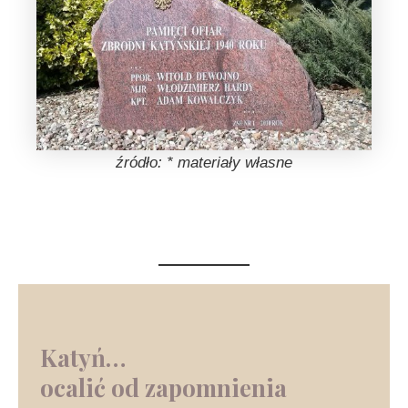
źródło: *
materiały własne
Katyń…
ocalić od zapomnienia