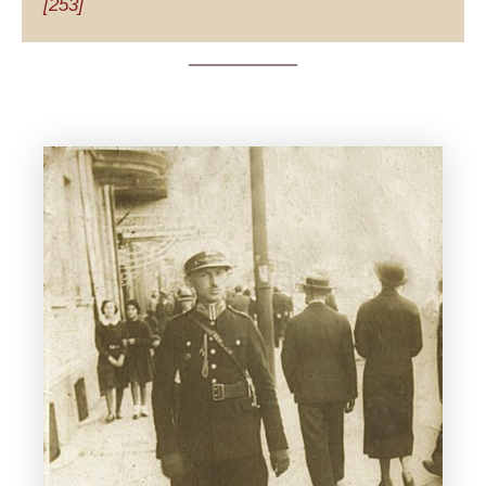
[253]