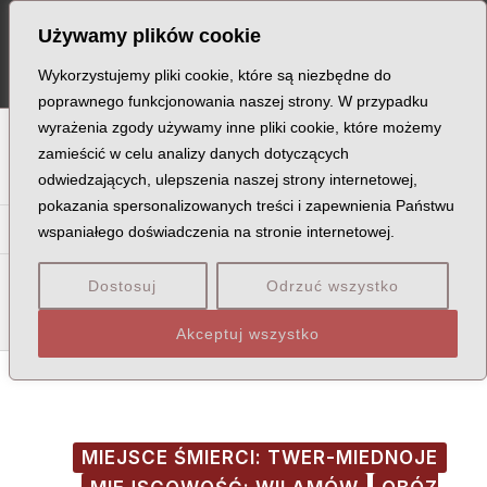
Skip
Post
MA
Używamy plików cookie
to
navigation
ME
content
Wykorzystujemy pliki cookie, które są niezbędne do
poprawnego funkcjonowania naszej strony. W przypadku
wyrażenia zgody używamy inne pliki cookie, które możemy
A
B
C
D
E
F
G
H
I
J
K
L
Ł
M
N
zamieścić w celu analizy danych dotyczących
odwiedzających, ulepszenia naszej strony internetowej,
O
P
Q
R
S
T
U
V
W
X
Z
pokazania spersonalizowanych treści i zapewnienia Państwu
Ka
Ke
Ki
Kl
Kł
Km
Kn
Ko
Kr
Ks
Ku
Kw
wspaniałego doświadczenia na stronie internetowej.
Kob
Koc
Kof
Kol
Koł
Kom
Kon
Kop
Kor
Kos
Dostosuj
Odrzuć wszystko
Kot
Kow
Koz
Akceptuj wszystko
MIEJSCE ŚMIERCI: TWER-MIEDNOJE