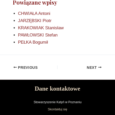
Powiązane wpisy
CHWIAŁA Antoni
JARZĘBSKI Piotr
KRAKOWIAK Stanisław
PAWŁOWSKI Stefan
PEŁKA Bogumił
PREVIOUS
NEXT
Dane kontaktowe
Stowarzyszenie Katyń w Poznaniu
Skontaktuj się