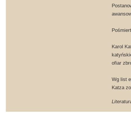
Postanow
awansowa
Pośmiert
Karol Ka
katyński
ofiar zb
Wg list 
Katza zo
Literatur