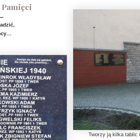
 Pamięci
adzić,
mocy…
Tworzy ją kilka tabli