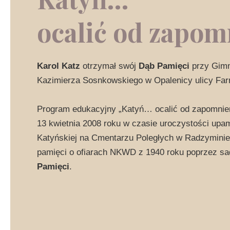
ocalić od zapom
Karol Katz
otrzymał swój
Dąb Pamięci
przy Gimn
Kazimierza Sosnkowskiego w Opalenicy ulicy Farn
Program edukacyjny „Katyń… ocalić od zapomnien
13 kwietnia 2008 roku w czasie uroczystości upam
Katyńskiej na Cmentarzu Poległych w Radzyminie.
pamięci o ofiarach NKWD z 1940 roku poprzez s
Pamięci
.