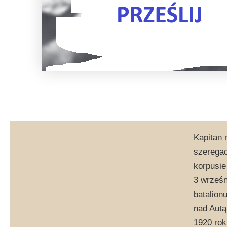
Kapitan 
szeregac
korpusie
3 wrześn
batalion
nad Autą
1920 ro