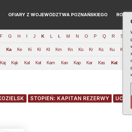
OFIARY Z WOJEWÓDZTWA POZNAŃSKIEGO
RODZI
F
G
H
I
J
K
L
Ł
M
N
O
P
Q
R
S
T
Ka
Ke
Ki
Kl
Kł
Km
Kn
Ko
Kr
Ks
Ku
Kw
Kaj
Kąk
Kal
Kał
Kam
Kan
Kap
Kar
Kas
Kat
Kau
KOZIELSK
STOPIEŃ: KAPITAN REZERWY
UCZE