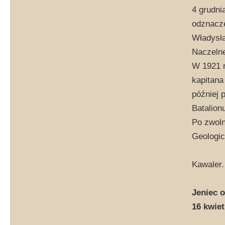
4 grudni
odznacze
Władysła
Naczeln
W 1921 r
kapitana
później 
Batalion
Po zwoln
Geologic
Kawaler.
Jeniec 
16 kwiet