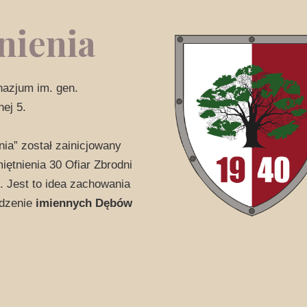
nienia
azjum im. gen.
ej 5.
ia” został zainicjowany
iętnienia 30 Ofiar Zbrodni
 Jest to idea zachowania
adzenie
imiennych Dębów