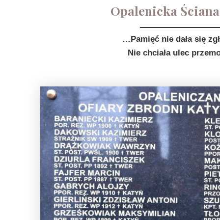
Opalenicka Ściana
…Pamięć nie dała się zgł
Nie chciała ulec prze