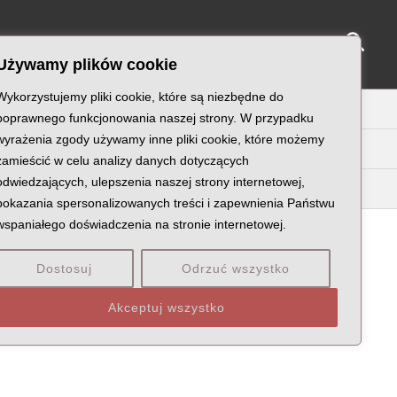
Sear
NY KATYŃSKIE
KU PAMIĘCI
KONTAKT
Używamy plików cookie
Wykorzystujemy pliki cookie, które są niezbędne do
U
V
W
X
Z
poprawnego funkcjonowania naszej strony. W przypadku
wyrażenia zgody używamy inne pliki cookie, które możemy
zamieścić w celu analizy danych dotyczących
odwiedzających, ulepszenia naszej strony internetowej,
Kaw
Kay
Kaz
pokazania spersonalizowanych treści i zapewnienia Państwu
wspaniałego doświadczenia na stronie internetowej.
Dostosuj
Odrzuć wszystko
STNIK WOJNY POLSKO-BOLSZEWICKIEJ
Akceptuj wszystko