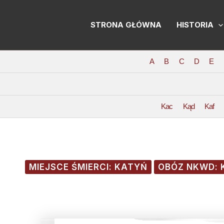
Skip
Post
to
navigation
STRONA GŁÓWNA
HISTORIA
content
A
B
C
D
E
Kac
Kąd
Kaf
MIEJSCE ŚMIERCI: KATYŃ
OBÓZ NKWD: 