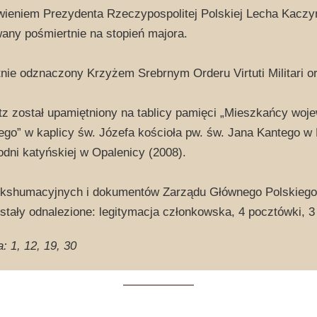
ieniem Prezydenta Rzeczypospolitej Polskiej Lecha Kaczyń
ny pośmiertnie na stopień majora.
nie odznaczony Krzyżem Srebrnym Orderu Virtuti Militari 
tz został upamiętniony na tablicy pamięci „Mieszkańcy woj
ego” w kaplicy św. Józefa kościoła pw. św. Jana Kantego 
rodni katyńskiej w Opalenicy (2008).
ekshumacyjnych i dokumentów Zarządu Głównego Polskiego
stały odnalezione: legitymacja członkowska, 4 pocztówki, 3
a: 1, 12, 19, 30