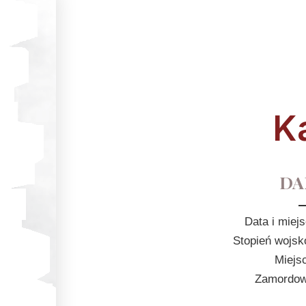
K
DA
Data i miej
Stopień wojsk
Miejs
Zamordowa