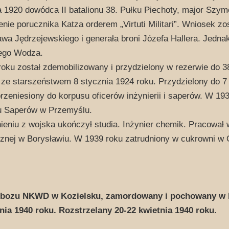
a 1920 dowódca II batalionu 38. Pułku Piechoty, major Szy
nie porucznika Katza orderem „Virtuti Militari”. Wniosek zo
wa Jędrzejewskiego i generała broni Józefa Hallera. Jednak
ego Wodza.
oku został zdemobilizowany i przydzielony w rezerwie do 3
 ze starszeństwem 8 stycznia 1924 roku. Przydzielony do 7
przeniesiony do korpusu oficerów inżynierii i saperów. W 193
u Saperów w Przemyślu.
ieniu z wojska ukończył studia. Inżynier chemik. Pracował w
znej w Borysławiu. W 1939 roku zatrudniony w cukrowni w 
obozu NKWD w Kozielsku, zamordowany i pochowany w K
nia 1940 roku. Rozstrzelany 20-22 kwietnia 1940 roku.