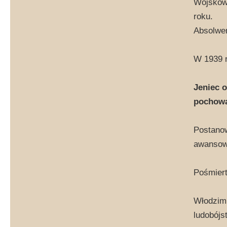
Wojskowe
roku.
Absolwen
W 1939 r
Jeniec 
pochowa
Postanow
awansowa
Pośmiert
Włodzimi
ludobójs