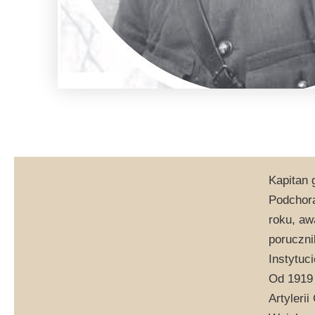
Kapitan 
Podchorą
roku, aw
poruczni
Instytuc
Od 1919 r
Artyleri