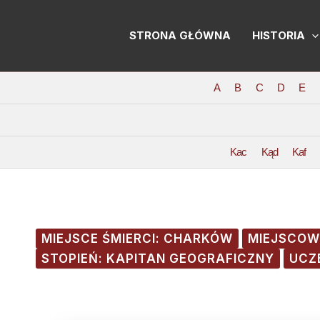
Skip
Post
to
navigation
STRONA GŁÓWNA
HISTORIA
content
A
B
C
D
E
Kac
Kąd
Kaf
MIEJSCE ŚMIERCI: CHARKÓW
MIEJSCOW
STOPIEŃ: KAPITAN GEOGRAFICZNY
UCZ