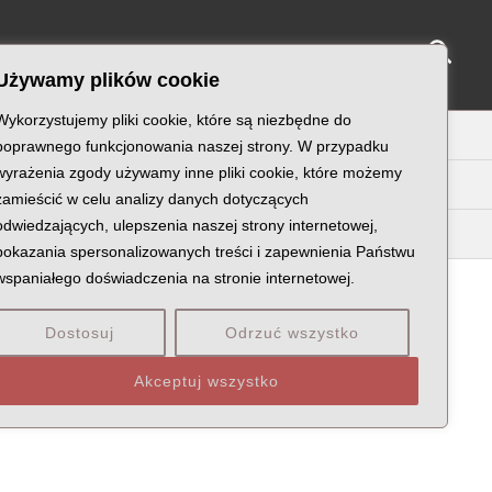
Sear
NY KATYŃSKIE
KU PAMIĘCI
KONTAKT
Używamy plików cookie
Wykorzystujemy pliki cookie, które są niezbędne do
U
V
W
X
Z
poprawnego funkcjonowania naszej strony. W przypadku
wyrażenia zgody używamy inne pliki cookie, które możemy
zamieścić w celu analizy danych dotyczących
odwiedzających, ulepszenia naszej strony internetowej,
Kaw
Kay
Kaz
pokazania spersonalizowanych treści i zapewnienia Państwu
wspaniałego doświadczenia na stronie internetowej.
Dostosuj
Odrzuć wszystko
HODZENIE: WOJEWÓDZTWO POZNAŃSKIE
Akceptuj wszystko
Y POLSKO-BOLSZEWICKIEJ