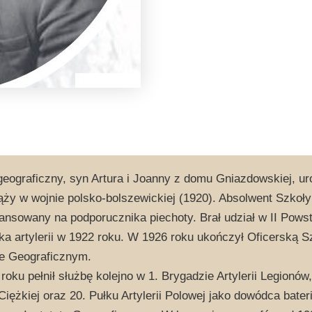
geograficzny, syn Artura i Joanny z domu Gniazdowskiej, uro
ży w wojnie polsko-bolszewickiej (1920). Absolwent Szkoły
ansowany na podporucznika piechoty. Brał udział w II Pow
ka artylerii w 1922 roku. W 1926 roku ukończył Oficerską
ie Geograficznym.
oku pełnił służbę kolejno w 1. Brygadzie Artylerii Legionów, 
i Ciężkiej oraz 20. Pułku Artylerii Polowej jako dowódca bate