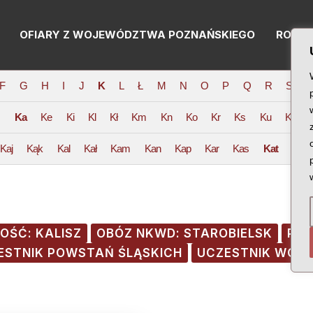
OFIARY Z WOJEWÓDZTWA POZNAŃSKIEGO
RODZI
F
G
H
I
J
K
L
Ł
M
N
O
P
Q
R
S
T
Ka
Ke
Ki
Kl
Kł
Km
Kn
Ko
Kr
Ks
Ku
Kw
Kaj
Kąk
Kal
Kał
Kam
Kan
Kap
Kar
Kas
Kat
Kau
OŚĆ: KALISZ
OBÓZ NKWD: STAROBIELSK
POC
ESTNIK POWSTAŃ ŚLĄSKICH
UCZESTNIK WOJN