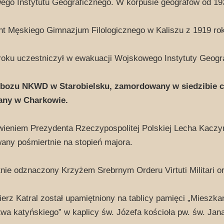
go Instytutu Geograficznego. W korpusie geografów od 1
t Męskiego Gimnazjum Filologicznego w Kaliszu z 1919 rok
oku uczestniczył w ewakuacji Wojskowego Instytuty Geogr
obozu NKWD w Starobielsku, zamordowany w siedzibie 
ny w Charkowie.
ieniem Prezydenta Rzeczypospolitej Polskiej Lecha Kaczyń
ny pośmiertnie na stopień majora.
nie odznaczony Krzyżem Srebrnym Orderu Virtuti Militari 
erz Katral został upamiętniony na tablicy pamięci „Mieszk
twa katyńskiego” w kaplicy św. Józefa kościoła pw. św. Jan