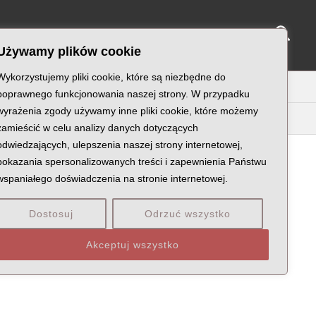
Sear
NY KATYŃSKIE
KU PAMIĘCI
KONTAKT
Używamy plików cookie
Wykorzystujemy pliki cookie, które są niezbędne do
U
V
W
X
Z
poprawnego funkcjonowania naszej strony. W przypadku
wyrażenia zgody używamy inne pliki cookie, które możemy
zamieścić w celu analizy danych dotyczących
odwiedzających, ulepszenia naszej strony internetowej,
pokazania spersonalizowanych treści i zapewnienia Państwu
wspaniałego doświadczenia na stronie internetowej.
DZENIE: WOJEWÓDZTWO POZNAŃSKIE
Dostosuj
Odrzuć wszystko
Akceptuj wszystko