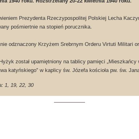
nia 1940 roku. Rozstrzelany 20-22 kwietnia 1940 roku.
ieniem Prezydenta Rzeczypospolitej Polskiej Lecha Kaczyń
ny pośmiertnie na stopień porucznika.
nie odznaczony Krzyżem Srebrnym Orderu Virtuti Militari 
yżyk został upamiętniony na tablicy pamięci „Mieszkańcy 
twa katyńskiego” w kaplicy św. Józefa kościoła pw. św. Jan
a: 1, 19, 22, 30