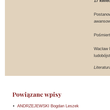
17 kwiet
Postanow
awansowa
Pośmiert
Wacław H
ludobójs
Literatur
Powiązane wpisy
ANDRZEJEWSKI Bogdan Leszek