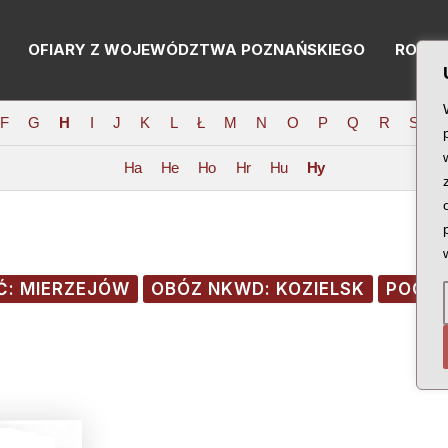
OFIARY Z WOJEWÓDZTWA POZNAŃSKIEGO
RODZI
F
G
H
I
J
K
L
Ł
M
N
O
P
Q
R
S
T
Ha
He
Ho
Hr
Hu
Hy
: MIERZEJÓW
OBÓZ NKWD: KOZIELSK
POCHO