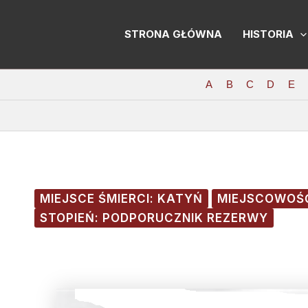
Skip
Post
to
navigation
STRONA GŁÓWNA
HISTORIA
content
A
B
C
D
E
MIEJSCE ŚMIERCI: KATYŃ
MIEJSCOWOŚĆ
STOPIEŃ: PODPORUCZNIK REZERWY