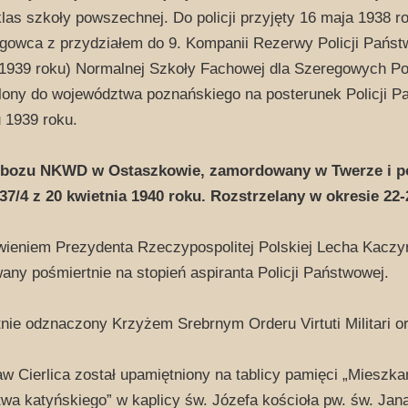
las szkoły powszechnej. Do policji przyjęty 16 maja 1938 
gowca z przydziałem do 9. Kompanii Rezerwy Policji Państ
 1939 roku) Normalnej Szkoły Fachowej dla Szeregowych Po
lony do województwa poznańskiego na posterunek Policji Pa
 1939 roku.
obozu NKWD w Ostaszkowie, zamordowany w Twerze i p
7/4 z 20 kwietnia 1940 roku. Rozstrzelany w okresie 22-
ieniem Prezydenta Rzeczypospolitej Polskiej Lecha Kaczyń
ny pośmiertnie na stopień aspiranta Policji Państwowej.
nie odznaczony Krzyżem Srebrnym Orderu Virtuti Militari 
w Cierlica został upamiętniony na tablicy pamięci „Mieszk
twa katyńskiego” w kaplicy św. Józefa kościoła pw. św. Jan