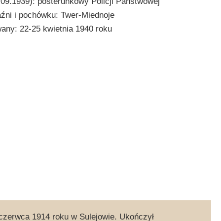
.09.1939): posterunkowy Policji Państwowej
aźni i pochówku: Twer-Miednoje
ny: 22-25 kwietnia 1940 roku
6 czerwca 1914 roku w Sulejowie. Ukończył