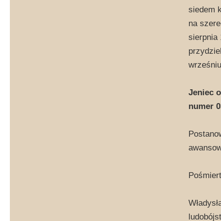
siedem k
na szere
sierpnia
przydzie
wrześniu
Jeniec 
numer 03
Postanow
awansowa
Pośmiert
Władysła
ludobójs