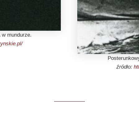
a w mundurze.
ynskie.pl/
Posterunkowy
źródło:
ht