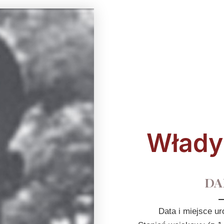
Władys
DA
Data i miejsce u