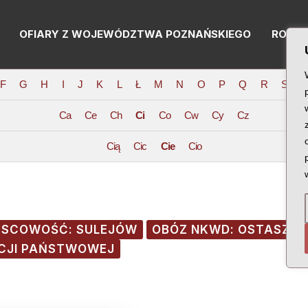
OFIARY Z WOJEWÓDZTWA POZNAŃSKIEGO
RODZI
F
G
H
I
J
K
L
Ł
M
N
O
P
Q
R
S
T
Ca
Ce
Ch
Ci
Co
Cw
Cy
Cz
Cią
Cic
Cie
Cio
JSCOWOŚĆ: SULEJÓW
OBÓZ NKWD: OSTASZK
ICJI PAŃSTWOWEJ