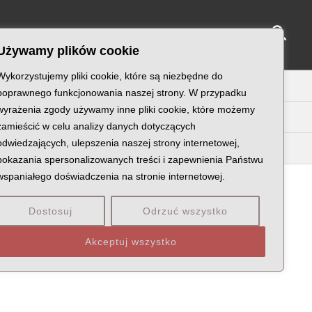
Sear
NY KATYŃSKIE
KU PAMIĘCI
KONTAKT
Używamy plików cookie
Wykorzystujemy pliki cookie, które są niezbędne do
U
V
W
X
Z
poprawnego funkcjonowania naszej strony. W przypadku
wyrażenia zgody używamy inne pliki cookie, które możemy
zamieścić w celu analizy danych dotyczących
odwiedzających, ulepszenia naszej strony internetowej,
pokazania spersonalizowanych treści i zapewnienia Państwu
wspaniałego doświadczenia na stronie internetowej.
Dostosuj
Odrzuć wszystko
ÓW
POCHODZENIE: WOJEWÓDZTWO
Akceptuj wszystko