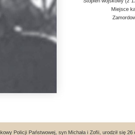
Stopień wojskowy (z 1
Miejsce k
Zamordowa
kowy Policji Państwowej, syn Michała i Zofii, urodził się 2