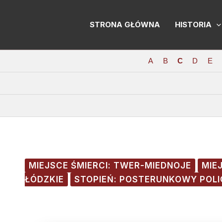
Skip
Post
to
navigation
STRONA GŁÓWNA
HISTORIA
content
A
B
C
D
E
MIEJSCE ŚMIERCI: TWER-MIEDNOJE
MIE
ŁÓDZKIE
STOPIEŃ: POSTERUNKOWY POL