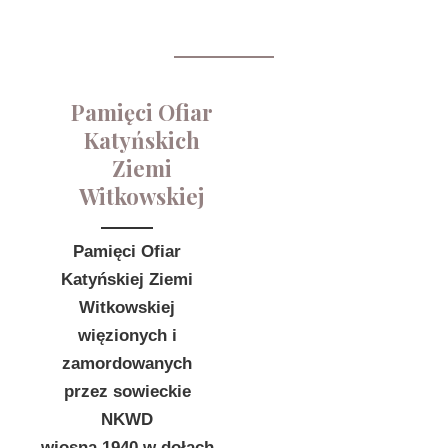
Pamięci Ofiar
Katyńskich
Ziemi
Witkowskiej
Pamięci Ofiar
Katyńskiej Ziemi
Witkowskiej
więzionych i
zamordowanych
przez sowieckie
NKWD
wiosną 1940 w dołach