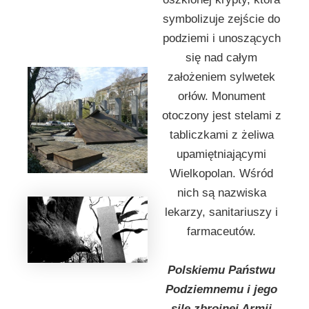
symbolizuje zejście do
podziemi i unoszących
się nad całym
założeniem sylwetek
orłów. Monument
otoczony jest stelami z
tabliczkami z żeliwa
upamiętniającymi
Wielkopolan. Wśród
nich są nazwiska
lekarzy, sanitariuszy i
farmaceutów.
Polskiemu Państwu
Podziemnemu i jego
sile zbrojnej Armii