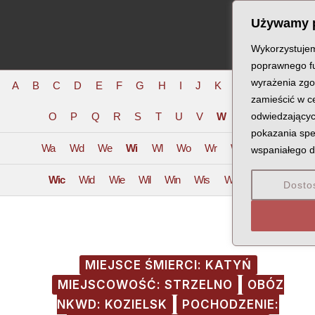
Skip
Post
MA
Używamy p
to
navigation
ME
content
Wykorzystujemy
poprawnego fu
wyrażenia zgo
A
B
C
D
E
F
G
H
I
J
K
L
Ł
M
N
zamieścić w c
O
P
Q
R
S
T
U
V
W
X
odwiedzających
Z
pokazania spe
Wa
Wd
We
Wi
Wl
Wo
Wr
Wu
Wy
wspaniałego d
Wic
Wid
Wie
Wil
Win
Wis
Wit
Wiz
Dosto
MIEJSCE ŚMIERCI: KATYŃ
MIEJSCOWOŚĆ: STRZELNO
OBÓZ
NKWD: KOZIELSK
POCHODZENIE: