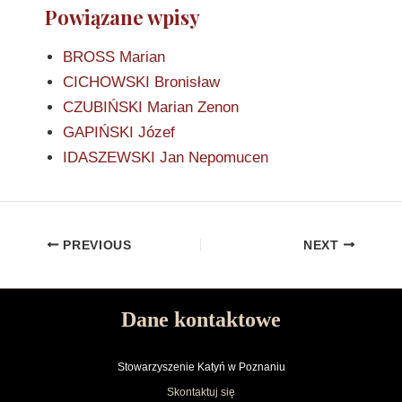
Powiązane wpisy
BROSS Marian
CICHOWSKI Bronisław
CZUBIŃSKI Marian Zenon
GAPIŃSKI Józef
IDASZEWSKI Jan Nepomucen
PREVIOUS
NEXT
Dane kontaktowe
Stowarzyszenie Katyń w Poznaniu
Skontaktuj się