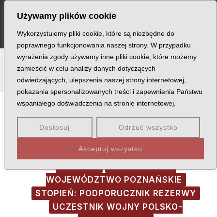
Skip
Post
MA
Używamy plików cookie
to
navigation
ME
content
Wykorzystujemy pliki cookie, które są niezbędne do
poprawnego funkcjonowania naszej strony. W przypadku
wyrażenia zgody używamy inne pliki cookie, które możemy
A
B
C
D
E
F
G
H
I
J
K
L
Ł
M
N
zamieścić w celu analizy danych dotyczących
odwiedzających, ulepszenia naszej strony internetowej,
O
P
Q
R
S
T
U
V
W
X
Z
pokazania spersonalizowanych treści i zapewnienia Państwu
wspaniałego doświadczenia na stronie internetowej.
Dostosuj
Odrzuć wszystko
MIEJSCE ŚMIERCI: KATYŃ
Akceptuj wszystko
MIEJSCOWOŚĆ: ŚREM
OBÓZ NKWD:
KOZIELSK
POCHODZENIE:
WOJEWÓDZTWO POZNAŃSKIE
STOPIEŃ: PODPORUCZNIK REZERWY
UCZESTNIK WOJNY POLSKO-