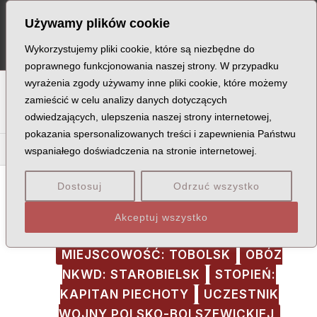
Skip
Post
MA
Używamy plików cookie
to
navigation
ME
content
Wykorzystujemy pliki cookie, które są niezbędne do
poprawnego funkcjonowania naszej strony. W przypadku
wyrażenia zgody używamy inne pliki cookie, które możemy
A
B
C
D
E
F
G
H
I
J
K
L
Ł
M
N
zamieścić w celu analizy danych dotyczących
odwiedzających, ulepszenia naszej strony internetowej,
O
P
Q
R
S
T
U
V
W
X
Z
pokazania spersonalizowanych treści i zapewnienia Państwu
Ma
Me
Mi
Mł
Mn
Mó
Mr
Mu
My
wspaniałego doświadczenia na stronie internetowej.
Dostosuj
Odrzuć wszystko
Akceptuj wszystko
MIEJSCE ŚMIERCI: CHARKÓW
MIEJSCOWOŚĆ: TOBOLSK
OBÓZ
NKWD: STAROBIELSK
STOPIEŃ:
KAPITAN PIECHOTY
UCZESTNIK
WOJNY POLSKO-BOLSZEWICKIEJ