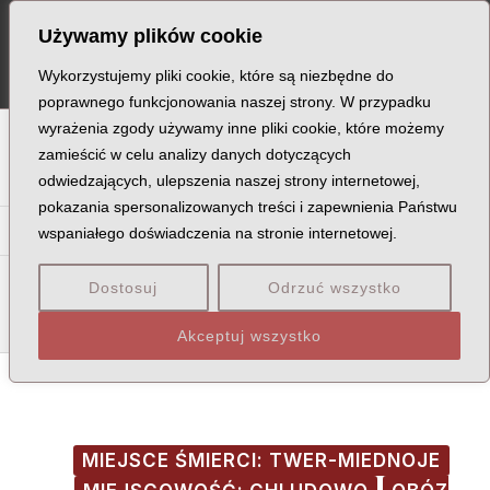
Skip
Post
MA
Używamy plików cookie
to
navigation
ME
content
Wykorzystujemy pliki cookie, które są niezbędne do
poprawnego funkcjonowania naszej strony. W przypadku
wyrażenia zgody używamy inne pliki cookie, które możemy
A
B
C
D
E
F
G
H
I
J
K
L
Ł
M
N
zamieścić w celu analizy danych dotyczących
odwiedzających, ulepszenia naszej strony internetowej,
O
P
Q
R
S
T
U
V
W
X
Z
pokazania spersonalizowanych treści i zapewnienia Państwu
Ka
Ke
Ki
Kl
Kł
Km
Kn
Ko
Kr
Ks
Ku
Kw
wspaniałego doświadczenia na stronie internetowej.
Kob
Koc
Kof
Kol
Koł
Kom
Kon
Kop
Kor
Kos
Dostosuj
Odrzuć wszystko
Kot
Kow
Koz
Akceptuj wszystko
MIEJSCE ŚMIERCI: TWER-MIEDNOJE