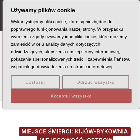
Skip
Post
MA
Używamy plików cookie
to
navigation
ME
content
Wykorzystujemy pliki cookie, które są niezbędne do
poprawnego funkcjonowania naszej strony. W przypadku
wyrażenia zgody używamy inne pliki cookie, które możemy
A
B
C
D
E
F
G
H
I
J
K
L
Ł
M
N
zamieścić w celu analizy danych dotyczących
odwiedzających, ulepszenia naszej strony internetowej,
O
P
Q
R
S
T
U
V
W
X
Z
pokazania spersonalizowanych treści i zapewnienia Państwu
Ka
Ke
Ki
Kl
Kł
Km
Kn
Ko
Kr
Ks
Ku
Kw
wspaniałego doświadczenia na stronie internetowej.
Kac
Kąd
Kaf
Kaj
Kąk
Kal
Kał
Kam
Kan
Kap
Dostosuj
Odrzuć wszystko
Kar
Kas
Kat
Kau
Kaw
Kay
Kaz
Akceptuj wszystko
MIEJSCE ŚMIERCI: KIJÓW-BYKOWNIA