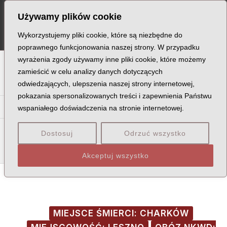
Skip
Post
MA
Używamy plików cookie
to
navigation
ME
content
Wykorzystujemy pliki cookie, które są niezbędne do
poprawnego funkcjonowania naszej strony. W przypadku
wyrażenia zgody używamy inne pliki cookie, które możemy
A
B
C
D
E
F
G
H
I
J
K
L
Ł
M
N
zamieścić w celu analizy danych dotyczących
odwiedzających, ulepszenia naszej strony internetowej,
O
P
Q
R
S
T
U
V
W
X
Z
pokazania spersonalizowanych treści i zapewnienia Państwu
Ka
Ke
Ki
Kl
Kł
Km
Kn
Ko
Kr
Ks
Ku
Kw
wspaniałego doświadczenia na stronie internetowej.
Kac
Kąd
Kaf
Kaj
Kąk
Kal
Kał
Kam
Kan
Kap
Dostosuj
Odrzuć wszystko
Kar
Kas
Kat
Kau
Kaw
Kay
Kaz
Akceptuj wszystko
MIEJSCE ŚMIERCI: CHARKÓW