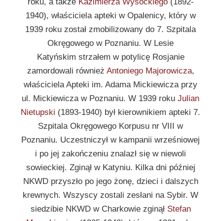
roku, a także
Kazimierza Wysockiego
(1892-
1940), właściciela apteki w Opalenicy, który w
1939 roku został zmobilizowany do 7. Szpitala
Okręgowego w Poznaniu. W Lesie
Katyńskim strzałem w potylicę Rosjanie
zamordowali również
Antoniego Majorowicza
,
właściciela Apteki im. Adama Mickiewicza przy
ul. Mickiewicza w Poznaniu. W 1939 roku
Julian
Nietupski
(1893-1940) był kierownikiem apteki 7.
Szpitala Okręgowego Korpusu nr VIII w
Poznaniu. Uczestniczył w kampanii wrześniowej
i po jej zakończeniu znalazł się w niewoli
sowieckiej. Zginął w Katyniu. Kilka dni później
NKWD przyszło po jego żonę, dzieci i dalszych
krewnych. Wszyscy zostali zesłani na Sybir. W
siedzibie NKWD w Charkowie zginął
Stefan