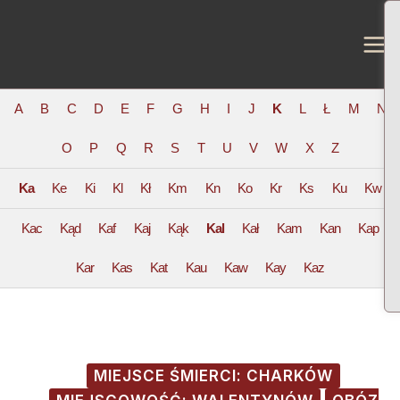
Skip
Post
MA
to
navigation
ME
content
A
B
C
D
E
F
G
H
I
J
K
L
Ł
M
N
O
P
Q
R
S
T
U
V
W
X
Z
Ka
Ke
Ki
Kl
Kł
Km
Kn
Ko
Kr
Ks
Ku
Kw
Kac
Kąd
Kaf
Kaj
Kąk
Kal
Kał
Kam
Kan
Kap
Kar
Kas
Kat
Kau
Kaw
Kay
Kaz
MIEJSCE ŚMIERCI: CHARKÓW