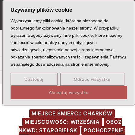
Skip
Post
MA
Używamy plików cookie
to
navigation
ME
content
Wykorzystujemy pliki cookie, które są niezbędne do
poprawnego funkcjonowania naszej strony. W przypadku
wyrażenia zgody używamy inne pliki cookie, które możemy
A
B
C
D
E
F
G
H
I
J
K
L
Ł
M
N
zamieścić w celu analizy danych dotyczących
odwiedzających, ulepszenia naszej strony internetowej,
O
P
Q
R
S
T
U
V
W
X
Z
pokazania spersonalizowanych treści i zapewnienia Państwu
Ja
Je
Jo
Ju
wspaniałego doświadczenia na stronie internetowej.
Jab
Jac
Jag
Jak
Jan
Jap
Jar
Jas
Jaw
Dostosuj
Odrzuć wszystko
Akceptuj wszystko
MIEJSCE ŚMIERCI: CHARKÓW
MIEJSCOWOŚĆ: WRZEŚNIA
OBÓZ
NKWD: STAROBIELSK
POCHODZENIE: