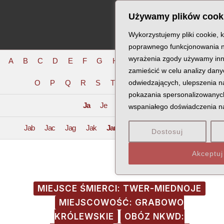
Skip
Post
MA
Używamy plików cook
to
navigation
ME
content
Wykorzystujemy pliki cookie, 
poprawnego funkcjonowania n
wyrażenia zgody używamy inne
A
B
C
D
E
F
G
H
I
J
K
L
Ł
M
N
zamieścić w celu analizy dan
O
P
Q
R
S
T
U
odwiedzających, ulepszenia na
V
W
X
Z
pokazania spersonalizowanych
Ja
Je
Jo
Ju
wspaniałego doświadczenia na 
Jab
Jac
Jag
Jak
Jan
Jap
Jar
Jas
Jaw
Dostosuj
Akceptuj
MIEJSCE ŚMIERCI: TWER-MIEDNOJE
MIEJSCOWOŚĆ: GRABOWO
KRÓLEWSKIE
OBÓZ NKWD: