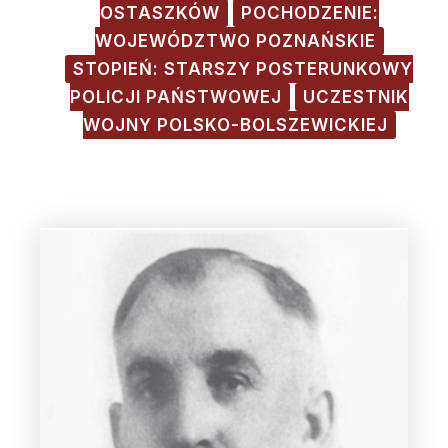
OSTASZKÓW
POCHODZENIE:
WOJEWÓDZTWO POZNAŃSKIE
STOPIEŃ: STARSZY POSTERUNKOWY
POLICJI PAŃSTWOWEJ
UCZESTNIK
WOJNY POLSKO-BOLSZEWICKIEJ