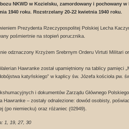
obozu NKWD w Kozielsku, zamordowany i pochowany w K
nia 1940 roku. Rozstrzelany 20-22 kwietnia 1940 roku.
ieniem Prezydenta Rzeczypospolitej Polskiej Lecha Kaczyń
ny pośmiertnie na stopień porucznika.
nie odznaczony Krzyżem Srebrnym Orderu Virtuti Militari 
alerian Hawranke został upamiętniony na tablicy pamięci
udobójstwa katyńskiego” w kaplicy św. Józefa kościoła pw. 
ekshumacyjnych i dokumentów Zarządu Głównego Polskiego
a Hawranke – zostały odnalezione: dowód osobisty, poświa
j (po niemiecku) oraz różaniec (02949).
a: 1, 19, 27, 30