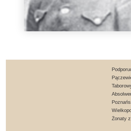
Podporuc
Pączewie
Taborowy
Absolwen
Poznańsk
Wielkopo
Żonaty z