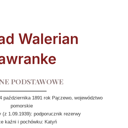
ad Walerian
awranke
NE PODSTAWOWE
 24 października 1891 rok Pączewo, województwo
pomorskie
 (z 1.09.1939): podporucznik rezerwy
ce kaźni i pochówku: Katyń