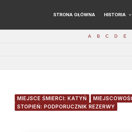
Skip
Post
to
navigation
STRONA GŁÓWNA
HISTORIA
content
A
B
C
D
E
MIEJSCE ŚMIERCI: KATYŃ
MIEJSCOWOŚ
STOPIEŃ: PODPORUCZNIK REZERWY