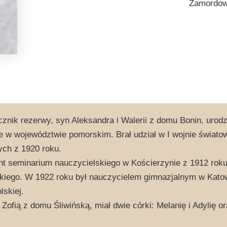
Zamordowa
znik rezerwy, syn Aleksandra i Walerii z domu Bonin, urodz
 w województwie pomorskim. Brał udział w I wojnie świat
ch z 1920 roku.
t seminarium nauczycielskiego w Kościerzynie z 1912 roku
iego. W 1922 roku był nauczycielem gimnazjalnym w Katow
lskiej.
 Zofią z domu Śliwińską, miał dwie córki: Melanię i Adylię 