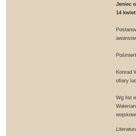
Jeniec 
14 kwiet
Postanow
awansowa
Pośmiert
Konrad W
ofiary l
Wg list 
Walerian
wojskowe
Literatur