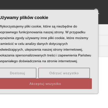
Sear
NY KATYŃSKIE
KU PAMIĘCI
KONTAKT
Używamy plików cookie
Wykorzystujemy pliki cookie, które są niezbędne do
U
V
W
X
Z
poprawnego funkcjonowania naszej strony. W przypadku
wyrażenia zgody używamy inne pliki cookie, które możemy
zamieścić w celu analizy danych dotyczących
odwiedzających, ulepszenia naszej strony internetowej,
pokazania spersonalizowanych treści i zapewnienia Państwu
wspaniałego doświadczenia na stronie internetowej.
Dostosuj
Odrzuć wszystko
ZENIE: WOJEWÓDZTWO POMORSKIE
Akceptuj wszystko