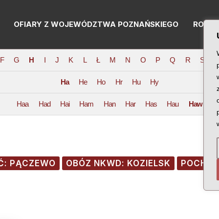
OFIARY Z WOJEWÓDZTWA POZNAŃSKIEGO
RODZI
F
G
H
I
J
K
L
Ł
M
N
O
P
Q
R
S
T
Ha
He
Ho
Hr
Hu
Hy
Haa
Had
Hai
Ham
Han
Har
Has
Hau
Haw
Ć: PĄCZEWO
OBÓZ NKWD: KOZIELSK
POCHOD