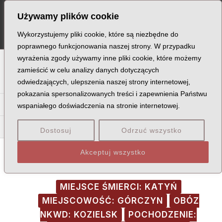
Skip
Post
MA
Używamy plików cookie
to
navigation
ME
content
Wykorzystujemy pliki cookie, które są niezbędne do
poprawnego funkcjonowania naszej strony. W przypadku
wyrażenia zgody używamy inne pliki cookie, które możemy
A
B
C
D
E
F
G
H
I
J
K
L
Ł
M
N
zamieścić w celu analizy danych dotyczących
odwiedzających, ulepszenia naszej strony internetowej,
O
P
Q
R
S
T
U
V
W
X
Z
pokazania spersonalizowanych treści i zapewnienia Państwu
Fa
Fe
Fi
Fl
Fo
Fr
Fu
wspaniałego doświadczenia na stronie internetowej.
Fra
Fre
Fro
Fry
Dostosuj
Odrzuć wszystko
Akceptuj wszystko
MIEJSCE ŚMIERCI: KATYŃ
MIEJSCOWOŚĆ: GÓRCZYN
OBÓZ
NKWD: KOZIELSK
POCHODZENIE: