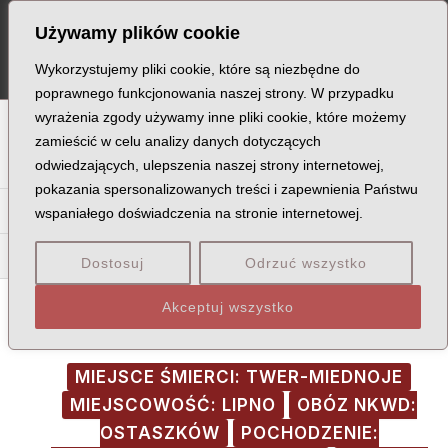
Skip
Post
MA
Używamy plików cookie
to
navigation
ME
content
Wykorzystujemy pliki cookie, które są niezbędne do
poprawnego funkcjonowania naszej strony. W przypadku
wyrażenia zgody używamy inne pliki cookie, które możemy
A
B
C
D
E
F
G
H
I
J
K
L
Ł
M
N
zamieścić w celu analizy danych dotyczących
odwiedzających, ulepszenia naszej strony internetowej,
O
P
Q
R
S
T
U
V
W
X
Z
pokazania spersonalizowanych treści i zapewnienia Państwu
Da
De
Di
Dł
Dm
Do
Dr
Du
Dw
Dy
Dz
wspaniałego doświadczenia na stronie internetowej.
Ded
Dem
Der
Des
Dostosuj
Odrzuć wszystko
Akceptuj wszystko
MIEJSCE ŚMIERCI: TWER-MIEDNOJE
MIEJSCOWOŚĆ: LIPNO
OBÓZ NKWD:
OSTASZKÓW
POCHODZENIE: