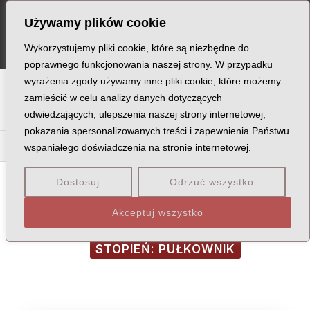
Skip
Post
MA
Używamy plików cookie
to
navigation
ME
content
Wykorzystujemy pliki cookie, które są niezbędne do
poprawnego funkcjonowania naszej strony. W przypadku
wyrażenia zgody używamy inne pliki cookie, które możemy
A
B
C
D
E
F
G
H
I
J
K
L
Ł
M
N
zamieścić w celu analizy danych dotyczących
odwiedzających, ulepszenia naszej strony internetowej,
O
P
Q
R
S
T
U
V
W
X
Z
pokazania spersonalizowanych treści i zapewnienia Państwu
Da
De
Di
Dł
Dm
Do
Dr
Du
Dw
Dy
Dz
wspaniałego doświadczenia na stronie internetowej.
Dostosuj
Odrzuć wszystko
Akceptuj wszystko
MIEJSCE ŚMIERCI: MIŃSK-KUROPATY
STOPIEŃ: PUŁKOWNIK