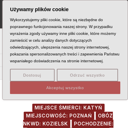
Skip
Post
MA
Używamy plików cookie
to
navigation
ME
content
Wykorzystujemy pliki cookie, które są niezbędne do
poprawnego funkcjonowania naszej strony. W przypadku
wyrażenia zgody używamy inne pliki cookie, które możemy
A
B
C
D
E
F
G
H
I
J
K
L
Ł
M
N
zamieścić w celu analizy danych dotyczących
odwiedzających, ulepszenia naszej strony internetowej,
O
P
Q
R
S
T
U
V
W
X
Z
pokazania spersonalizowanych treści i zapewnienia Państwu
Ba
Be
Bi
Bł
Bo
Br
Bu
By
Bz
wspaniałego doświadczenia na stronie internetowej.
Buc
Bud
Buk
Bur
Bus
But
Dostosuj
Odrzuć wszystko
Akceptuj wszystko
MIEJSCE ŚMIERCI: KATYŃ
MIEJSCOWOŚĆ: POZNAŃ
OBÓZ
NKWD: KOZIELSK
POCHODZENIE: