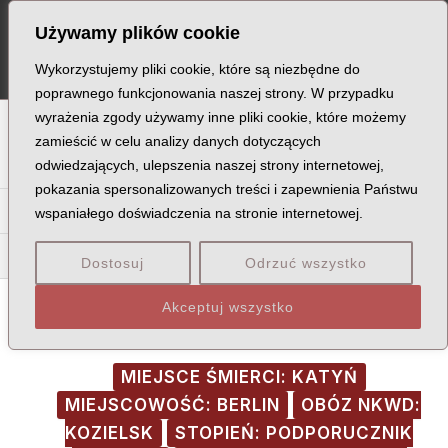
Skip
Post
MA
Używamy plików cookie
to
navigation
ME
content
Wykorzystujemy pliki cookie, które są niezbędne do
poprawnego funkcjonowania naszej strony. W przypadku
wyrażenia zgody używamy inne pliki cookie, które możemy
A
B
C
D
E
F
G
H
I
J
K
L
Ł
M
N
zamieścić w celu analizy danych dotyczących
odwiedzających, ulepszenia naszej strony internetowej,
O
P
Q
R
S
T
U
V
W
X
Z
pokazania spersonalizowanych treści i zapewnienia Państwu
Ba
Be
Bi
Bł
Bo
Br
Bu
By
Bz
wspaniałego doświadczenia na stronie internetowej.
Bob
Boe
Bog
Boj
Bom
Bon
Bor
Dostosuj
Odrzuć wszystko
Akceptuj wszystko
MIEJSCE ŚMIERCI: KATYŃ
MIEJSCOWOŚĆ: BERLIN
OBÓZ NKWD:
KOZIELSK
STOPIEŃ: PODPORUCZNIK