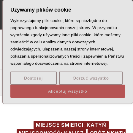
Skip
Post
MA
Używamy plików cookie
to
navigation
ME
content
Wykorzystujemy pliki cookie, które są niezbędne do
poprawnego funkcjonowania naszej strony. W przypadku
wyrażenia zgody używamy inne pliki cookie, które możemy
A
B
C
D
E
F
G
H
I
J
K
L
Ł
M
N
zamieścić w celu analizy danych dotyczących
odwiedzających, ulepszenia naszej strony internetowej,
O
P
Q
R
S
T
U
V
W
X
Z
pokazania spersonalizowanych treści i zapewnienia Państwu
Ba
Be
Bi
Bł
Bo
Br
Bu
By
Bz
wspaniałego doświadczenia na stronie internetowej.
Bab
Bac
Bad
Baj
Bak
Bal
Bał
Ban
Bar
Bas
Dostosuj
Odrzuć wszystko
Bat
Akceptuj wszystko
MIEJSCE ŚMIERCI: KATYŃ