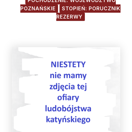
POCHODZENIE: WOJEWÓDZTWO
POZNAŃSKIE
STOPIEŃ: PORUCZNIK
REZERWY