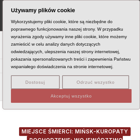
Skip
Post
MA
Używamy plików cookie
to
navigation
ME
content
Wykorzystujemy pliki cookie, które są niezbędne do
poprawnego funkcjonowania naszej strony. W przypadku
wyrażenia zgody używamy inne pliki cookie, które możemy
A
B
C
D
E
F
G
H
I
J
K
L
Ł
M
N
zamieścić w celu analizy danych dotyczących
odwiedzających, ulepszenia naszej strony internetowej,
O
P
Q
R
S
T
U
V
W
X
Z
pokazania spersonalizowanych treści i zapewnienia Państwu
Ba
Be
Bi
Bł
Bo
Br
Bu
By
Bz
wspaniałego doświadczenia na stronie internetowej.
Bab
Bac
Bad
Baj
Bak
Bal
Bał
Ban
Bar
Bas
Dostosuj
Odrzuć wszystko
Bat
Akceptuj wszystko
MIEJSCE ŚMIERCI: MIŃSK-KUROPATY